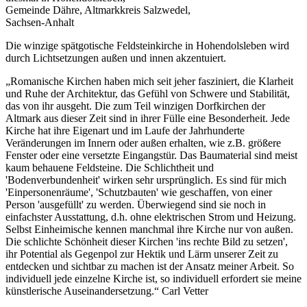
Gemeinde Dähre, Altmarkkreis Salzwedel,
Sachsen-Anhalt
Die winzige spätgotische Feldsteinkirche in Hohendolsleben wird
durch Lichtsetzungen außen und innen akzentuiert.
„Romanische Kirchen haben mich seit jeher fasziniert, die Klarheit
und Ruhe der Architektur, das Gefühl von Schwere und Stabilität,
das von ihr ausgeht. Die zum Teil winzigen Dorfkirchen der
Altmark aus dieser Zeit sind in ihrer Fülle eine Besonderheit. Jede
Kirche hat ihre Eigenart und im Laufe der Jahrhunderte
Veränderungen im Innern oder außen erhalten, wie z.B. größere
Fenster oder eine versetzte Eingangstür. Das Baumaterial sind meist
kaum behauene Feldsteine. Die Schlichtheit und
'Bodenverbundenheit' wirken sehr ursprünglich. Es sind für mich
'Einpersonenräume', 'Schutzbauten' wie geschaffen, von einer
Person 'ausgefüllt' zu werden. Überwiegend sind sie noch in
einfachster Ausstattung, d.h. ohne elektrischen Strom und Heizung.
Selbst Einheimische kennen manchmal ihre Kirche nur von außen.
Die schlichte Schönheit dieser Kirchen 'ins rechte Bild zu setzen',
ihr Potential als Gegenpol zur Hektik und Lärm unserer Zeit zu
entdecken und sichtbar zu machen ist der Ansatz meiner Arbeit. So
individuell jede einzelne Kirche ist, so individuell erfordert sie meine
künstlerische Auseinandersetzung.“ Carl Vetter